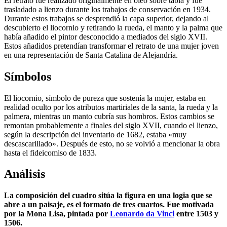
El retrato fue realizado originalmente en óleo sobre tabla y fue
trasladado a lienzo durante los trabajos de conservación en 1934.
Durante estos trabajos se desprendió la capa superior, dejando al
descubierto el liocornio y retirando la rueda, el manto y la palma que
había añadido el pintor desconocido a mediados del siglo XVII.
Estos añadidos pretendían transformar el retrato de una mujer joven
en una representación de Santa Catalina de Alejandría.
Símbolos
El liocornio, símbolo de pureza que sostenía la mujer, estaba en
realidad oculto por los atributos martiriales de la santa, la rueda y la
palmera, mientras un manto cubría sus hombros. Estos cambios se
remontan probablemente a finales del siglo XVII, cuando el lienzo,
según la descripción del inventario de 1682, estaba «muy
descascarillado». Después de esto, no se volvió a mencionar la obra
hasta el fideicomiso de 1833.
Análisis
La composición del cuadro sitúa la figura en una logia que se
abre a un paisaje, es el formato de tres cuartos. Fue motivada
por la Mona Lisa, pintada por
Leonardo da Vinci
entre 1503 y
1506.