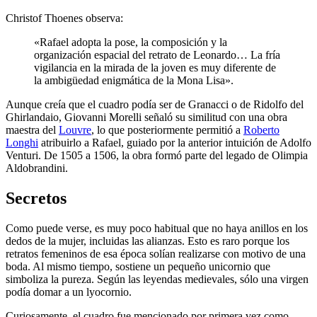
Christof Thoenes observa:
«Rafael adopta la pose, la composición y la
organización espacial del retrato de Leonardo… La fría
vigilancia en la mirada de la joven es muy diferente de
la ambigüedad enigmática de la Mona Lisa».
Aunque creía que el cuadro podía ser de Granacci o de Ridolfo del
Ghirlandaio, Giovanni Morelli señaló su similitud con una obra
maestra del
Louvre
, lo que posteriormente permitió a
Roberto
Longhi
atribuirlo a Rafael, guiado por la anterior intuición de Adolfo
Venturi. De 1505 a 1506, la obra formó parte del legado de Olimpia
Aldobrandini.
Secretos
Como puede verse, es muy poco habitual que no haya anillos en los
dedos de la mujer, incluidas las alianzas. Esto es raro porque los
retratos femeninos de esa época solían realizarse con motivo de una
boda. Al mismo tiempo, sostiene un pequeño unicornio que
simboliza la pureza. Según las leyendas medievales, sólo una virgen
podía domar a un lyocornio.
Curiosamente, el cuadro fue mencionado por primera vez como