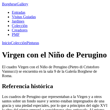
Borghese
Gallery
Entradas
Visitas Guiadas
Jardines
Colección
Creadores
PMF
Inicio
Colección
Pinturas
Virgen con el Niño de Perugino
El cuadro Virgen con el Niño de Perugino (Pietro di Cristoforo
Vannucci) se encuentra en la sala 9 de la Galería Borghese de
Roma.
Referencia histórica
Los cuadros de Perugino que representaban a la Virgen y a otros
santos sobre un fondo suave y sereno estaban impregnados de una
gracia y una piedad especiales, por lo que a principios del siglo XVI
la obra del pintor empezó a considerarse algo anticuada. Al mismo