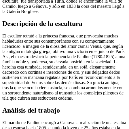
escultura, fue transportada a Turín, donde se encontraba la villa de
Camilo, luego a Génova, y sólo en 1838 la obra del maestro llegó a
la Galería Borghese.
Descripción de la escultura
El escultor retrató a la princesa francesa, que provocaba muchas
habladurías entre sus contemporáneos con su comportamiento
licencioso, a imagen de la diosa del amor carnal Venus, que, según
la antigua mitología griega, obtuvo una victoria en el juicio de París.
Así, el maestro destacó la pertenencia de Pauline (1780-1825) a una
familia noble y poderosa, su elevada posición en la sociedad. La
heroína está tumbada, semidesnuda, en un sofá, elegantemente
decorado con cortinas e inserciones de oro, y sus delgados dedos
sostienen una manzana regalada por París en reconocimiento a la
superioridad de Venus sobre las demás diosas. Su gracia antigua,
tras la que se oculta cierta astucia, se combina armoniosamente con
un sorprendente naturalismo al transmitir los complejos pliegues de
tela que cubren sus seductoras caderas.
Análisis del trabajo
El marido de Pauline encargó a Canova la realización de una estatua
de su esposa hacia 1805, cuando la joven de 25 años estaba en la